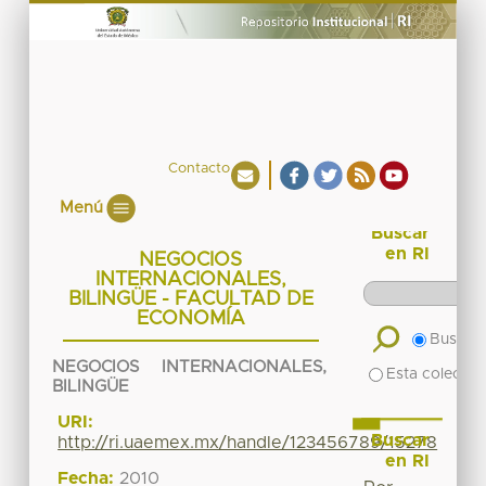
Contacto
Menú
Buscar
en RI
NEGOCIOS
INTERNACIONALES,
BILINGÜE - FACULTAD DE
ECONOMÍA
Buscar 
NEGOCIOS INTERNACIONALES,
Esta colecció
BILINGÜE
URI:
Buscar
http://ri.uaemex.mx/handle/123456789/15278
en RI
Fecha:
2010