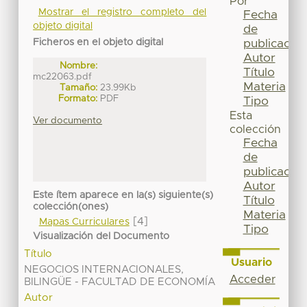
Por
Mostrar el registro completo del
Fecha
objeto digital
de
Ficheros en el objeto digital
publicación
Autor
Nombre:
Título
mc22063.pdf
Materia
Tamaño:
23.99Kb
Formato:
PDF
Tipo
Esta
Ver documento
colección
Fecha
de
publicación
Autor
Este ítem aparece en la(s) siguiente(s)
Título
colección(ones)
Materia
[4]
Mapas Curriculares
Tipo
Visualización del Documento
Título
Usuario
NEGOCIOS INTERNACIONALES,
Acceder
BILINGÜE - FACULTAD DE ECONOMÍA
Autor