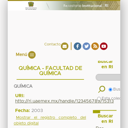
Contacto
Menú
Buscar
en RI
QUÍMICA - FACULTAD DE
QUÍMICA
QUÍMICA
Buscar 
URI:
Esta colecció
http://ri.uaemex.mx/handle/123456789/15313
Fecha:
2003
Buscar
Mostrar el registro completo del
en RI
objeto digital