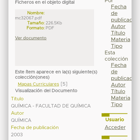
Por
Ficheros en el objeto digital
Fecha
de
Nombre:
mc32067.pdf
publicación
Tamaño:
226.5Kb
Autor
Formato:
PDF
Título
Ver documento
Materia
Tipo
Esta
colección
Fecha
de
Este ítem aparece en la(s) siguiente(s)
colección(ones)
publicación
[5]
Mapas Curriculares
Autor
Visualización del Documento
Título
Materia
Título
Tipo
QUÍMICA - FACULTAD DE QUÍMICA
Autor
Usuario
QUÍMICA
Acceder
Fecha de publicación
2003