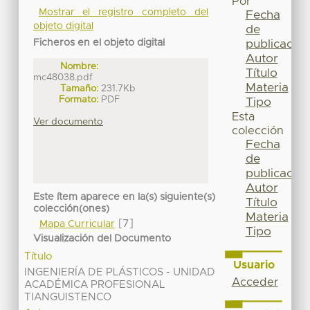
Por
Mostrar el registro completo del
Fecha
objeto digital
de
Ficheros en el objeto digital
publicación
Autor
Nombre:
Título
mc48038.pdf
Materia
Tamaño:
231.7Kb
Formato:
PDF
Tipo
Esta
Ver documento
colección
Fecha
de
publicación
Autor
Este ítem aparece en la(s) siguiente(s)
Título
colección(ones)
Materia
[7]
Mapa Curricular
Tipo
Visualización del Documento
Título
Usuario
INGENIERÍA DE PLÁSTICOS - UNIDAD
Acceder
ACADÉMICA PROFESIONAL
TIANGUISTENCO