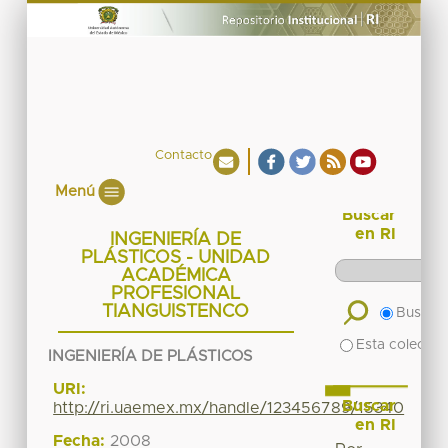
Contacto
Menú
Buscar
en RI
INGENIERÍA DE
PLÁSTICOS - UNIDAD
ACADÉMICA
PROFESIONAL
TIANGUISTENCO
Buscar 
Esta colecció
INGENIERÍA DE PLÁSTICOS
URI:
Buscar
http://ri.uaemex.mx/handle/123456789/15340
en RI
Fecha:
2008