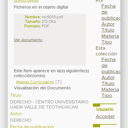
Por
objeto digital
Fecha
Ficheros en el objeto digital
de
Nombre:
mc9019.pdf
publicación
Tamaño:
212.0Kb
Autor
Formato:
PDF
Título
Materia
Ver documento
Tipo
Esta
colección
Fecha
de
Este ítem aparece en la(s) siguiente(s)
publicación
colección(ones)
Autor
[7]
Mapas Curriculares
Título
Visualización del Documento
Materia
Tipo
Título
DERECHO - CENTRO UNIVERSITARIO
UAEM VALLE DE TEOTIHUACAN
Usuario
Autor
Acceder
DERECHO
Fecha de publicación