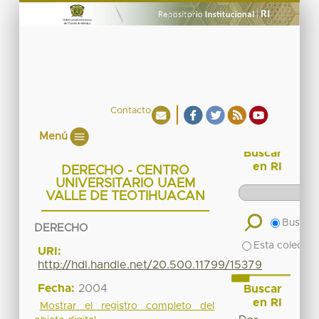
Contacto
Menú
Buscar
en RI
DERECHO - CENTRO
UNIVERSITARIO UAEM
VALLE DE TEOTIHUACAN
Buscar 
DERECHO
Esta colecció
URI:
http://hdl.handle.net/20.500.11799/15379
Fecha:
2004
Buscar
en RI
Mostrar el registro completo del