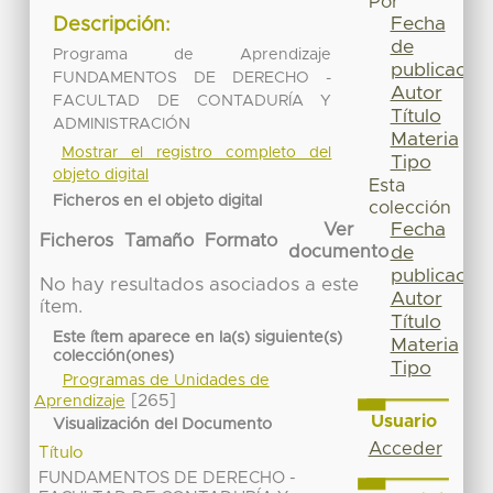
Por
Fecha
Descripción:
de
Programa de Aprendizaje
publicación
FUNDAMENTOS DE DERECHO -
Autor
FACULTAD DE CONTADURÍA Y
Título
ADMINISTRACIÓN
Materia
Mostrar el registro completo del
Tipo
objeto digital
Esta
Ficheros en el objeto digital
colección
Fecha
Ver
Ficheros
Tamaño
Formato
de
documento
publicación
No hay resultados asociados a este
Autor
ítem.
Título
Este ítem aparece en la(s) siguiente(s)
Materia
colección(ones)
Tipo
Programas de Unidades de
[265]
Aprendizaje
Usuario
Visualización del Documento
Acceder
Título
FUNDAMENTOS DE DERECHO -