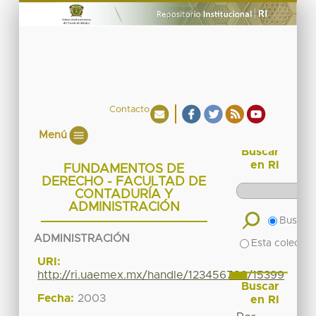
Contacto
Menú
Buscar
en RI
FUNDAMENTOS DE
DERECHO - FACULTAD DE
CONTADURÍA Y
ADMINISTRACIÓN
Buscar 
ADMINISTRACIÓN
Esta colecció
URI:
http://ri.uaemex.mx/handle/123456789/15399
Buscar
Fecha:
2003
en RI