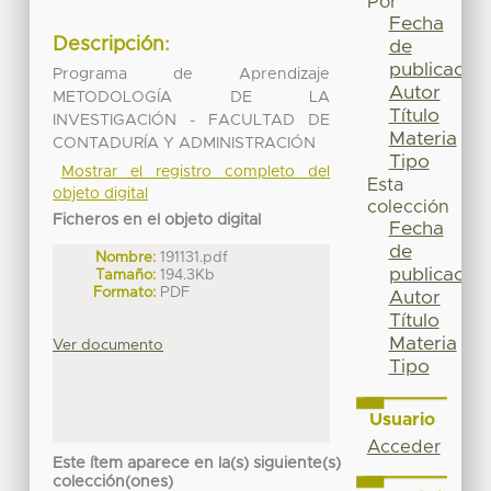
Por
Fecha
Descripción:
de
publicación
Programa de Aprendizaje
Autor
METODOLOGÍA DE LA
Título
INVESTIGACIÓN - FACULTAD DE
Materia
CONTADURÍA Y ADMINISTRACIÓN
Tipo
Mostrar el registro completo del
Esta
objeto digital
colección
Ficheros en el objeto digital
Fecha
de
Nombre:
191131.pdf
publicación
Tamaño:
194.3Kb
Formato:
PDF
Autor
Título
Materia
Ver documento
Tipo
Usuario
Acceder
Este ítem aparece en la(s) siguiente(s)
colección(ones)