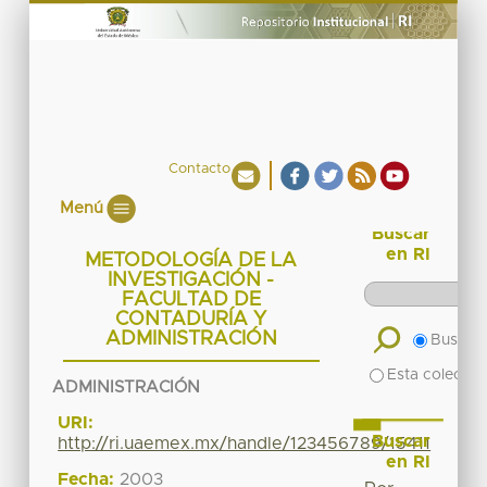
Contacto
Menú
Buscar
en RI
METODOLOGÍA DE LA
INVESTIGACIÓN -
FACULTAD DE
CONTADURÍA Y
ADMINISTRACIÓN
Buscar 
Esta colecció
ADMINISTRACIÓN
URI:
Buscar
http://ri.uaemex.mx/handle/123456789/15411
en RI
Fecha:
2003