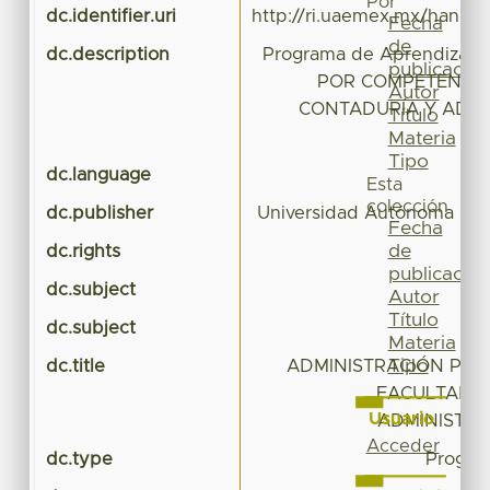
Por
dc.identifier.uri
http://ri.uaemex.mx/handl
Fecha
de
dc.description
Programa de Aprendizaj
publicación
POR COMPETENCIA
Autor
CONTADURÍA Y ADMI
Título
Materia
Tipo
dc.language
Esta
colección
dc.publisher
Universidad Autónoma del
Fecha
de
dc.rights
publicación
dc.subject
Autor
Título
dc.subject
Materia
Tipo
dc.title
ADMINISTRACIÓN POR
FACULTAD D
Usuario
ADMINISTRA
Acceder
dc.type
Progra