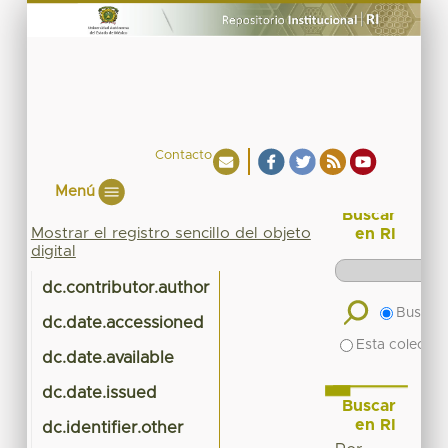
Contacto
Menú
Buscar
Mostrar el registro sencillo del objeto
en RI
digital
dc.contributor.author
Buscar 
dc.date.accessioned
20
Esta colecció
dc.date.available
20
dc.date.issued
Buscar
en RI
dc.identifier.other