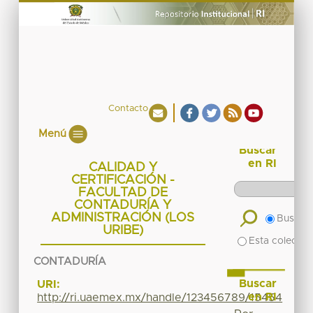
Contacto
Menú
Buscar
en RI
CALIDAD Y
CERTIFICACIÓN -
FACULTAD DE
CONTADURÍA Y
ADMINISTRACIÓN (LOS
Buscar 
URIBE)
Esta colecció
CONTADURÍA
Buscar
URI:
en RI
http://ri.uaemex.mx/handle/123456789/15454