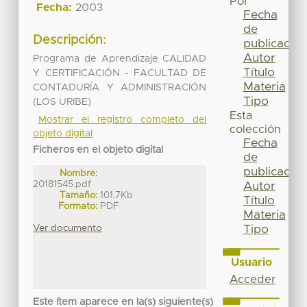
Por
Fecha:
2003
Fecha
de
Descripción:
publicación
Autor
Programa de Aprendizaje CALIDAD
Título
Y CERTIFICACIÓN - FACULTAD DE
Materia
CONTADURÍA Y ADMINISTRACIÓN
Tipo
(LOS URIBE)
Esta
Mostrar el registro completo del
colección
objeto digital
Fecha
Ficheros en el objeto digital
de
publicación
Nombre:
20181545.pdf
Autor
Tamaño:
101.7Kb
Título
Formato:
PDF
Materia
Ver documento
Tipo
Usuario
Acceder
Este ítem aparece en la(s) siguiente(s)