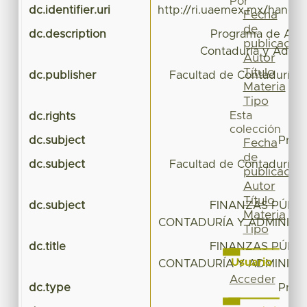
Por
dc.identifier.uri
http://ri.uaemex.mx/handl
Fecha
de
dc.description
Programa de Apre
publicación
Contaduría y Admini
Autor
Título
dc.publisher
Facultad de Contaduría y
Materia
Tipo
Esta
dc.rights
colección
dc.subject
Prog
Fecha
de
dc.subject
Facultad de Contaduría y
publicación
Autor
Título
dc.subject
FINANZAS PÚBLI
Materia
CONTADURÍA Y ADMINISTR
Tipo
dc.title
FINANZAS PÚBLI
Usuario
CONTADURÍA Y ADMINISTR
Acceder
dc.type
Prog