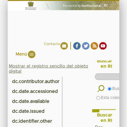
Contacto
Menú
Buscar
Mostrar el registro sencillo del objeto
en RI
digital
dc.contributor.author
Buscar 
dc.date.accessioned
Esta colecció
dc.date.available
dc.date.issued
Buscar
en RI
dc.identifier.other