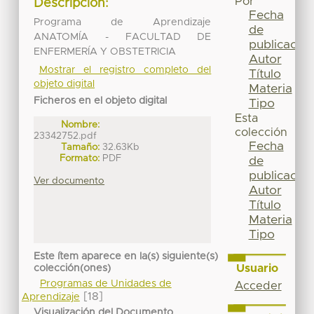
Por
Descripción:
Fecha
Programa de Aprendizaje
de
ANATOMÍA - FACULTAD DE
publicación
ENFERMERÍA Y OBSTETRICIA
Autor
Mostrar el registro completo del
Título
objeto digital
Materia
Ficheros en el objeto digital
Tipo
Esta
Nombre:
colección
23342752.pdf
Fecha
Tamaño:
32.63Kb
Formato:
PDF
de
publicación
Ver documento
Autor
Título
Materia
Tipo
Este ítem aparece en la(s) siguiente(s)
Usuario
colección(ones)
Programas de Unidades de
Acceder
[18]
Aprendizaje
Visualización del Documento