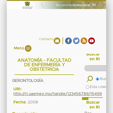
Contacto
Menú
Buscar
en RI
ANATOMÍA - FACULTAD
DE ENFERMERÍA Y
OBSTETRICIA
Buscar 
GERONTOLOGÍA
Esta colecció
URI:
http://ri.uaemex.mx/handle/123456789/15499
Fecha:
2008
Buscar
en RI