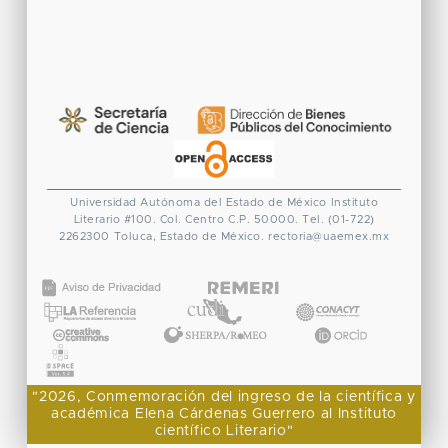
Universidad Autónoma del Estado de México
Instituto
Literario #100. Col. Centro
C.P. 50000. Tel. (01-722)
2262300
Toluca, Estado de México.
rectoria@uaemex.mx
CONACYT
"2026, Conmemoración del ingreso de la científica y
académica Elena Cárdenas Guerrero al Instituto
científico Literario"