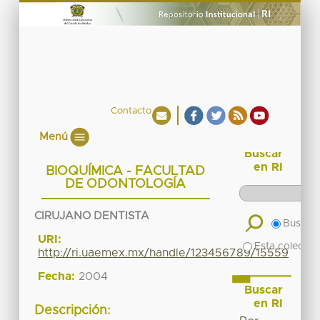
Contacto
Menú
Buscar
en RI
BIOQUÍMICA - FACULTAD
DE ODONTOLOGÍA
CIRUJANO DENTISTA
Buscar 
URI:
Esta colecció
http://ri.uaemex.mx/handle/123456789/15559
Fecha:
2004
Buscar
en RI
Descripción: