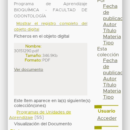
Por
Programa de Aprendizaje
Fecha
BIOQUÍMICA - FACULTAD DE
de
ODONTOLOGÍA
publicación
Mostrar el registro completo del
Autor
objeto digital
Título
Materia
Ficheros en el objeto digital
Tipo
Nombre:
Esta
30151290.pdf
colección
Tamaño:
346.9Kb
Fecha
Formato:
PDF
de
Ver documento
publicación
Autor
Título
Materia
Tipo
Este ítem aparece en la(s) siguiente(s)
colección(ones)
Usuario
Programas de Unidades de
[55]
Aprendizaje
Acceder
Visualización del Documento