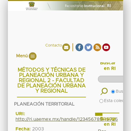
Contacto
Menú
Buscar
en RI
MÉTODOS Y TÉCNICAS DE
PLANEACIÓN URBANA Y
REGIONAL 2 - FACULTAD
DE PLANEACIÓN URBANA
Y REGIONAL
Buscar 
Esta colecció
PLANEACIÓN TERRITORIAL
URI:
Buscar
http://ri.uaemex.mx/handle/123456789/15726
en RI
Fecha:
2003