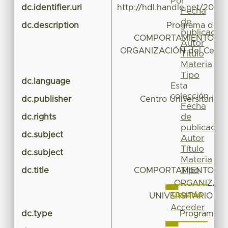
Por
dc.identifier.uri
http://hdl.handle.net/20.5
Fecha
de
dc.description
Programa de A
publicación
COMPORTAMIENTO HU
Autor
ORGANIZACIÓN del Centro 
Título
U
Materia
Tipo
dc.language
Esta
colección
dc.publisher
Centro Universitario
Fecha
de
dc.rights
publicación
dc.subject
Autor
Título
dc.subject
Materia
Tipo
dc.title
COMPORTAMIENTO HU
ORGANIZACI
Usuario
UNIVERSITARIO U
Acceder
dc.type
Programa d