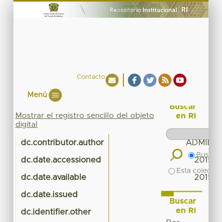
Contacto
Menú
Buscar
Mostrar el registro sencillo del objeto
en RI
digital
dc.contributor.author
ADMINIS
Buscar 
dc.date.accessioned
2015-0
Esta colecció
dc.date.available
2015-0
dc.date.issued
Buscar
en RI
dc.identifier.other