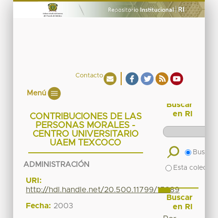
Contacto
Menú
Buscar
en RI
CONTRIBUCIONES DE LAS
PERSONAS MORALES -
CENTRO UNIVERSITARIO
UAEM TEXCOCO
Buscar 
ADMINISTRACIÓN
Esta colecció
URI:
http://hdl.handle.net/20.500.11799/15889
Buscar
Fecha:
2003
en RI