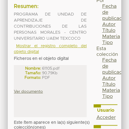
Por
Fecha
Resumen:
de
PROGRAMA DE UNIDAD DE
publicación
APRENDIZAJE DE
Autor
CONTRIBUCIONES DE LAS
Título
PERSONAS MORALES - CENTRO
Materia
UNIVERSITARIO UAEM TEXCOCO
Tipo
Mostrar el registro completo del
Esta
objeto digital
colección
Ficheros en el objeto digital
Fecha
de
Nombre:
61105.pdf
publicación
Tamaño:
90.79Kb
Formato:
PDF
Autor
Título
Materia
Ver documento
Tipo
Usuario
Acceder
Este ítem aparece en la(s) siguiente(s)
colección(ones)