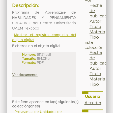
Por
Fecha
Descripción:
de
Programa de Aprendizaje de
publicación
HABILIDADES Y PENSAMIENTO
Autor
CREATIVO del Centro Universitario
Título
UAEM Texcoco
Materia
Mostrar el registro completo del
Tipo
objeto digital
Esta
Ficheros en el objeto digital
colección
Fecha
Nombre:
61121.pdf
de
Tamaño:
154.0Kb
Formato:
PDF
publicación
Autor
Título
Ver documento
Materia
Tipo
Usuario
Este ítem aparece en la(s) siguiente(s)
Acceder
colección(ones)
Programas de Unidades de