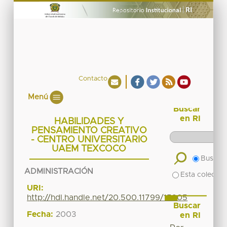
Contacto
Menú
Buscar
en RI
HABILIDADES Y
PENSAMIENTO CREATIVO
- CENTRO UNIVERSITARIO
UAEM TEXCOCO
Buscar 
ADMINISTRACIÓN
Esta colecció
URI:
http://hdl.handle.net/20.500.11799/15905
Buscar
Fecha:
2003
en RI