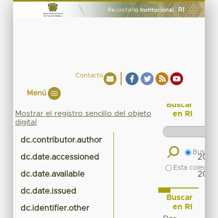
Contacto
Menú
Buscar
Mostrar el registro sencillo del objeto
en RI
digital
dc.contributor.author
CO
Buscar 
dc.date.accessioned
2015-
Esta colecció
dc.date.available
2015-
dc.date.issued
Buscar
en RI
dc.identifier.other