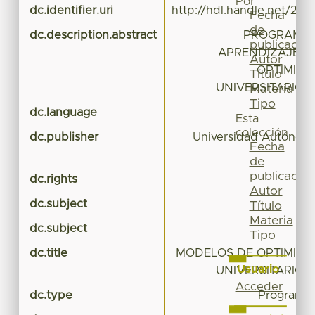
Por
dc.identifier.uri
http://hdl.handle.net/20.
Fecha
de
dc.description.abstract
PROGRAMA 
publicación
APRENDIZAJE D
Autor
OPTIMIZA
Título
UNIVERSITARIO 
Materia
Tipo
dc.language
Esta
colección
dc.publisher
Universidad Autónoma
Fecha
de
publicación
dc.rights
Autor
dc.subject
Título
Materia
dc.subject
Tipo
dc.title
MODELOS DE OPTIMIZA
Usuario
UNIVERSITARIO 
Acceder
dc.type
Programa 