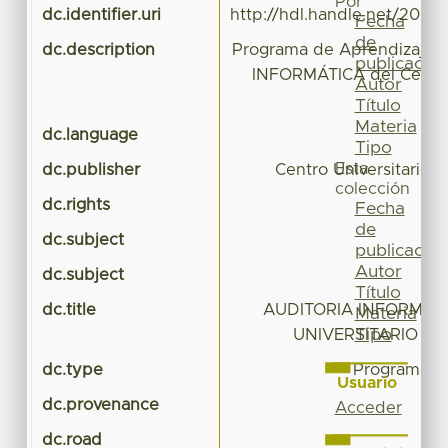
Por
dc.identifier.uri
http://hdl.handle.net/20.5
Fecha
de
dc.description
Programa de Aprendizaje 
publicación
INFORMÁTICA del Centro 
Autor
U
Título
Materia
dc.language
Tipo
Esta
dc.publisher
Centro Universitario
colección
dc.rights
Fecha
de
dc.subject
publicación
Autor
dc.subject
Título
dc.title
AUDITORIA INFORMÁTI
Materia
Tipo
UNIVERSITARIO U
dc.type
Programa d
Usuario
dc.provenance
Acceder
dc.road