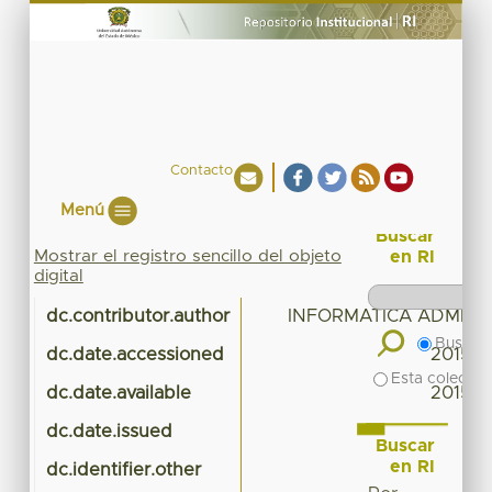
Contacto
Menú
Buscar
Mostrar el registro sencillo del objeto
en RI
digital
dc.contributor.author
INFORMATICA ADMINI
Buscar 
dc.date.accessioned
2015-0
Esta colecció
dc.date.available
2015-0
dc.date.issued
Buscar
en RI
dc.identifier.other