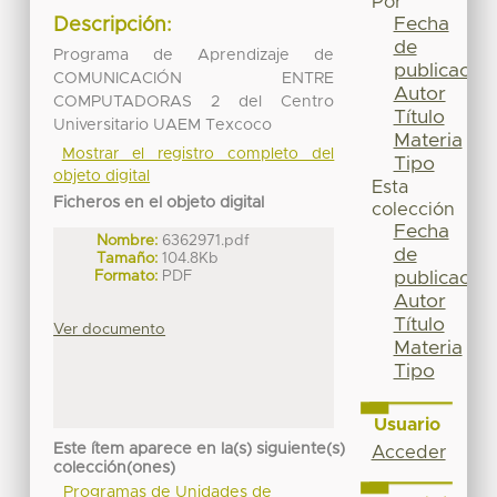
Por
Fecha
Descripción:
de
Programa de Aprendizaje de
publicación
COMUNICACIÓN ENTRE
Autor
COMPUTADORAS 2 del Centro
Título
Universitario UAEM Texcoco
Materia
Mostrar el registro completo del
Tipo
objeto digital
Esta
Ficheros en el objeto digital
colección
Fecha
Nombre:
6362971.pdf
de
Tamaño:
104.8Kb
Formato:
PDF
publicación
Autor
Título
Ver documento
Materia
Tipo
Usuario
Este ítem aparece en la(s) siguiente(s)
Acceder
colección(ones)
Programas de Unidades de