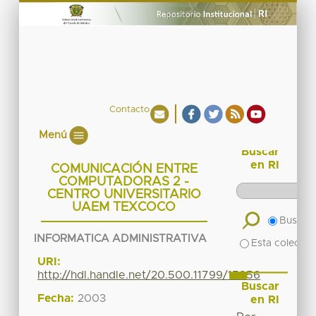
Contacto
Menú
Buscar
en RI
COMUNICACIÓN ENTRE
COMPUTADORAS 2 -
CENTRO UNIVERSITARIO
UAEM TEXCOCO
Buscar 
INFORMATICA ADMINISTRATIVA
Esta colecció
URI:
http://hdl.handle.net/20.500.11799/15956
Buscar
Fecha:
2003
en RI