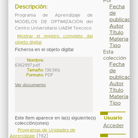
Por
Fecha
Descripción:
de
Programa de Aprendizaje de
publicación
MODELOS DE OPTIMIZACIÓN del
Autor
Centro Universitario UAEM Texcoco
Título
Mostrar el registro completo del
Materia
objeto digital
Tipo
Ficheros en el objeto digital
Esta
colección
Nombre:
Fecha
6362997.pdf
Tamaño:
136.5Kb
de
Formato:
PDF
publicación
Autor
Ver documento
Título
Materia
Tipo
Usuario
Este ítem aparece en la(s) siguiente(s)
colección(ones)
Acceder
Programas de Unidades de
[192]
Aprendizaje