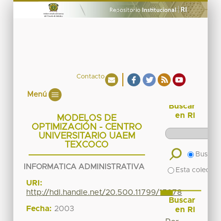
Contacto
Menú
Buscar
en RI
MODELOS DE
OPTIMIZACIÓN - CENTRO
UNIVERSITARIO UAEM
TEXCOCO
Buscar 
INFORMATICA ADMINISTRATIVA
Esta colecció
URI:
http://hdl.handle.net/20.500.11799/15978
Buscar
Fecha:
2003
en RI