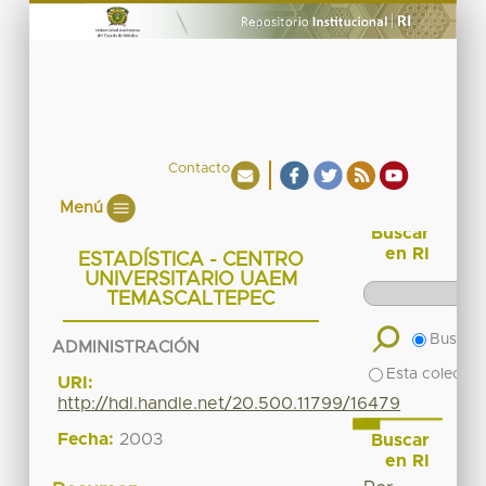
Contacto
Menú
Buscar
en RI
ESTADÍSTICA - CENTRO
UNIVERSITARIO UAEM
TEMASCALTEPEC
Buscar 
ADMINISTRACIÓN
Esta colecció
URI:
http://hdl.handle.net/20.500.11799/16479
Fecha:
2003
Buscar
en RI