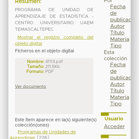
Por
Resumen:
Fecha
PROGRAMA DE UNIDAD DE
de
APRENDIZAJE DE ESTADÍSTICA -
publicación
CENTRO UNIVERSITARIO UAEM
Autor
TEMASCALTEPEC
Título
Mostrar el registro completo del
Materia
objeto digital
Tipo
Ficheros en el objeto digital
Esta
colección
Nombre:
41113.pdf
Fecha
Tamaño:
211.5Kb
de
Formato:
PDF
publicación
Autor
Ver documento
Título
Materia
Tipo
Usuario
Este ítem aparece en la(s) siguiente(s)
colección(ones)
Acceder
Programas de Unidades de
[226]
Aprendizaje