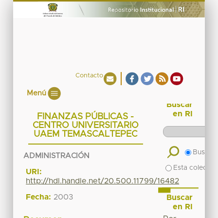
Contacto
Menú
Buscar
en RI
FINANZAS PÚBLICAS -
CENTRO UNIVERSITARIO
UAEM TEMASCALTEPEC
Buscar 
ADMINISTRACIÓN
Esta colecció
URI:
http://hdl.handle.net/20.500.11799/16482
Fecha:
2003
Buscar
en RI