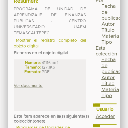
Por
Resumen:
Fecha
PROGRAMA DE UNIDAD DE
de
APRENDIZAJE DE FINANZAS
publicación
PÚBLICAS - CENTRO
Autor
UNIVERSITARIO UAEM
Título
TEMASCALTEPEC
Materia
Mostrar el registro completo del
Tipo
objeto digital
Esta
Ficheros en el objeto digital
colección
Fecha
Nombre:
41116.pdf
de
Tamaño:
127.1Kb
publicación
Formato:
PDF
Autor
Título
Ver documento
Materia
Tipo
Usuario
Acceder
Este ítem aparece en la(s) siguiente(s)
colección(ones)
Programas de Unidades de