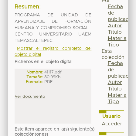
Por
Fecha
Resumen:
de
PROGRAMA DE UNIDAD DE
publicación
APRENDIZAJE DE FORMACIÓN
Autor
HUMANA Y COMPROMISO SOCIAL -
Título
CENTRO UNIVERSITARIO UAEM
Materia
TEMASCALTEPEC
Tipo
Mostrar el registro completo del
Esta
objeto digital
colección
Ficheros en el objeto digital
Fecha
de
Nombre:
41117.pdf
publicación
Tamaño:
80.99Kb
Formato:
PDF
Autor
Título
Materia
Ver documento
Tipo
Usuario
Acceder
Este ítem aparece en la(s) siguiente(s)
colección(ones)