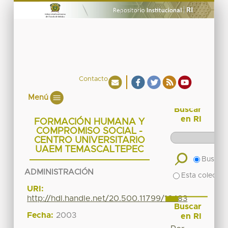
Contacto
Menú
Buscar
en RI
FORMACIÓN HUMANA Y
COMPROMISO SOCIAL -
CENTRO UNIVERSITARIO
UAEM TEMASCALTEPEC
Buscar 
ADMINISTRACIÓN
Esta colecció
URI:
http://hdl.handle.net/20.500.11799/16483
Buscar
Fecha:
2003
en RI