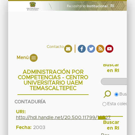
Contacto
Menú
Buscar
en RI
ADMINISTRACIÓN POR
COMPETENCIAS - CENTRO
UNIVERSITARIO UAEM
TEMASCALTEPEC
Buscar 
CONTADURÍA
Esta colecció
URI:
http://hdl.handle.net/20.500.11799/16527
Buscar
Fecha:
2003
en RI