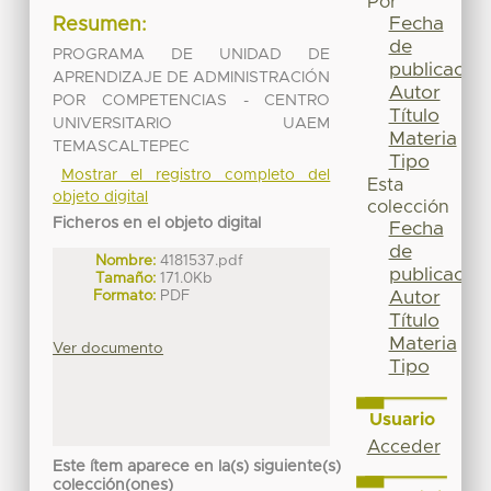
Por
Fecha
Resumen:
de
PROGRAMA DE UNIDAD DE
publicación
APRENDIZAJE DE ADMINISTRACIÓN
Autor
POR COMPETENCIAS - CENTRO
Título
UNIVERSITARIO UAEM
Materia
TEMASCALTEPEC
Tipo
Mostrar el registro completo del
Esta
objeto digital
colección
Ficheros en el objeto digital
Fecha
de
Nombre:
4181537.pdf
publicación
Tamaño:
171.0Kb
Formato:
PDF
Autor
Título
Materia
Ver documento
Tipo
Usuario
Acceder
Este ítem aparece en la(s) siguiente(s)
colección(ones)