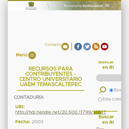
Contacto
Menú
Buscar
en RI
RECURSOS PARA
CONTRIBUYENTES -
CENTRO UNIVERSITARIO
UAEM TEMASCALTEPEC
Buscar 
CONTADURÍA
Esta colecció
URI:
http://hdl.handle.net/20.500.11799/16567
Buscar
Fecha:
2003
en RI