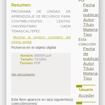
Por
Fecha
Resumen:
de
PROGRAMA DE UNIDAD DE
publicación
APRENDIZAJE DE RECURSOS PARA
Autor
CONTRIBUYENTES - CENTRO
Título
UNIVERSITARIO UAEM
Materia
TEMASCALTEPEC
Tipo
Mostrar el registro completo del
Esta
objeto digital
colección
Ficheros en el objeto digital
Fecha
de
Nombre:
4181591.pdf
publicación
Tamaño:
74.92Kb
Formato:
PDF
Autor
Título
Materia
Ver documento
Tipo
Usuario
Acceder
Este ítem aparece en la(s) siguiente(s)
colección(ones)