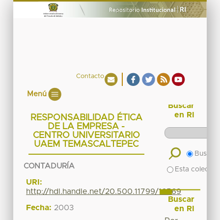
Contacto
Menú
Buscar
en RI
RESPONSABILIDAD ÉTICA
DE LA EMPRESA -
CENTRO UNIVERSITARIO
UAEM TEMASCALTEPEC
Buscar 
CONTADURÍA
Esta colecció
URI:
http://hdl.handle.net/20.500.11799/16569
Buscar
Fecha:
2003
en RI