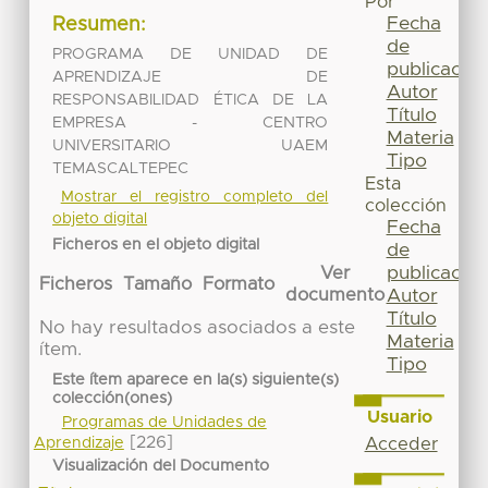
Por
Fecha
Resumen:
de
PROGRAMA DE UNIDAD DE
publicación
APRENDIZAJE DE
Autor
RESPONSABILIDAD ÉTICA DE LA
Título
EMPRESA - CENTRO
Materia
UNIVERSITARIO UAEM
Tipo
TEMASCALTEPEC
Esta
Mostrar el registro completo del
colección
objeto digital
Fecha
Ficheros en el objeto digital
de
publicación
Ver
Ficheros
Tamaño
Formato
Autor
documento
Título
No hay resultados asociados a este
Materia
ítem.
Tipo
Este ítem aparece en la(s) siguiente(s)
colección(ones)
Usuario
Programas de Unidades de
[226]
Aprendizaje
Acceder
Visualización del Documento