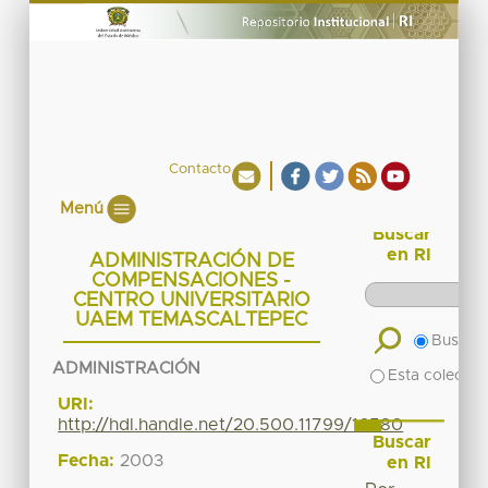
Contacto
Menú
Buscar
en RI
ADMINISTRACIÓN DE
COMPENSACIONES -
CENTRO UNIVERSITARIO
UAEM TEMASCALTEPEC
Buscar 
ADMINISTRACIÓN
Esta colecció
URI:
http://hdl.handle.net/20.500.11799/16580
Buscar
Fecha:
2003
en RI