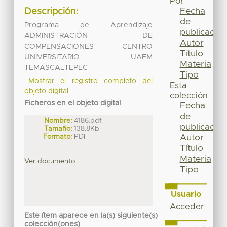
Por
Fecha
Descripción:
de
Programa de Aprendizaje
publicación
ADMINISTRACIÓN DE
Autor
COMPENSACIONES - CENTRO
Título
UNIVERSITARIO UAEM
Materia
TEMASCALTEPEC
Tipo
Mostrar el registro completo del
Esta
objeto digital
colección
Ficheros en el objeto digital
Fecha
de
Nombre:
4186.pdf
publicación
Tamaño:
138.8Kb
Formato:
PDF
Autor
Título
Materia
Ver documento
Tipo
Usuario
Acceder
Este ítem aparece en la(s) siguiente(s)
colección(ones)