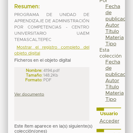
Por
Fecha
Resumen:
de
PROGRAMA DE UNIDAD DE
publicación
APRENDIZAJE DE ADMINISTRACIÓN
Autor
POR COMPETENCIAS - CENTRO
Título
UNIVERSITARIO UAEM
Materia
TEMASCALTEPEC
Tipo
Mostrar el registro completo del
Esta
objeto digital
colección
Ficheros en el objeto digital
Fecha
de
Nombre:
4194.pdf
publicación
Tamaño:
148.2Kb
Formato:
PDF
Autor
Título
Materia
Ver documento
Tipo
Usuario
Acceder
Este ítem aparece en la(s) siguiente(s)
colección(ones)