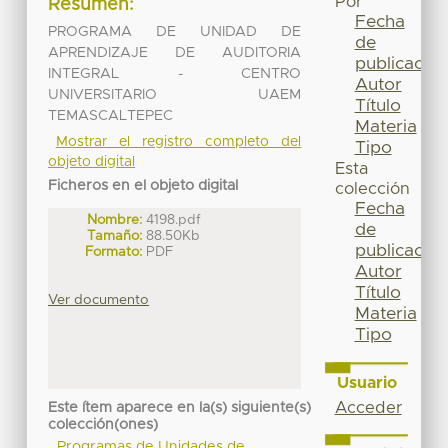
Por
Resumen:
Fecha
PROGRAMA DE UNIDAD DE
de
APRENDIZAJE DE AUDITORIA
publicación
INTEGRAL - CENTRO
Autor
UNIVERSITARIO UAEM
Título
TEMASCALTEPEC
Materia
Mostrar el registro completo del
Tipo
objeto digital
Esta
Ficheros en el objeto digital
colección
Fecha
Nombre:
4198.pdf
de
Tamaño:
88.50Kb
publicación
Formato:
PDF
Autor
Título
Ver documento
Materia
Tipo
Usuario
Acceder
Este ítem aparece en la(s) siguiente(s)
colección(ones)
Programas de Unidades de