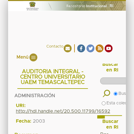
Contacto
Menú
Buscar
en RI
AUDITORIA INTEGRAL -
CENTRO UNIVERSITARIO
UAEM TEMASCALTEPEC
Buscar 
ADMINISTRACIÓN
Esta colecció
URI:
http://hdl.handle.net/20.500.11799/16592
Fecha:
2003
Buscar
en RI