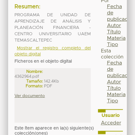
Por
Fecha
Resumen:
de
PROGRAMA DE UNIDAD DE
publicación
APRENDIZAJE DE ANÁLISIS Y
Autor
PLANEACIÓN FINANCIERA -
Título
CENTRO UNIVERSITARIO UAEM
Materia
TEMASCALTEPEC
Tipo
Mostrar el registro completo del
Esta
objeto digital
colección
Ficheros en el objeto digital
Fecha
de
Nombre:
publicación
4362964.pdf
Tamaño:
142.4Kb
Autor
Formato:
PDF
Título
Materia
Ver documento
Tipo
Usuario
Acceder
Este ítem aparece en la(s) siguiente(s)
colección(ones)