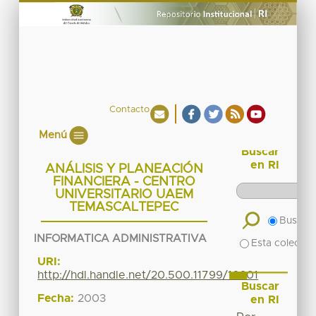
Contacto
Menú
Buscar
en RI
ANÁLISIS Y PLANEACIÓN
FINANCIERA - CENTRO
UNIVERSITARIO UAEM
TEMASCALTEPEC
Buscar 
INFORMATICA ADMINISTRATIVA
Esta colecció
URI:
http://hdl.handle.net/20.500.11799/16601
Buscar
Fecha:
2003
en RI