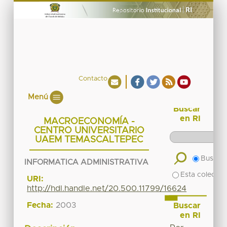
Contacto
Menú
Buscar
en RI
MACROECONOMÍA -
CENTRO UNIVERSITARIO
UAEM TEMASCALTEPEC
Buscar 
INFORMATICA ADMINISTRATIVA
Esta colecció
URI:
http://hdl.handle.net/20.500.11799/16624
Fecha:
2003
Buscar
en RI