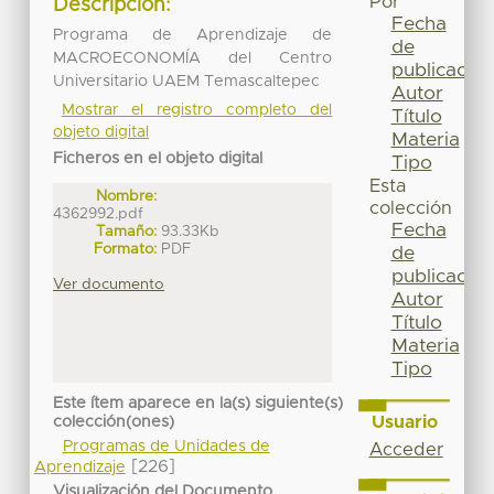
Por
Descripción:
Fecha
Programa de Aprendizaje de
de
MACROECONOMÍA del Centro
publicación
Universitario UAEM Temascaltepec
Autor
Mostrar el registro completo del
Título
objeto digital
Materia
Ficheros en el objeto digital
Tipo
Esta
Nombre:
colección
4362992.pdf
Fecha
Tamaño:
93.33Kb
Formato:
PDF
de
publicación
Ver documento
Autor
Título
Materia
Tipo
Este ítem aparece en la(s) siguiente(s)
Usuario
colección(ones)
Programas de Unidades de
Acceder
[226]
Aprendizaje
Visualización del Documento