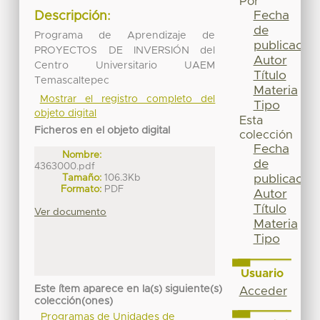
Por
Fecha
Descripción:
de
Programa de Aprendizaje de
publicación
PROYECTOS DE INVERSIÓN del
Autor
Centro Universitario UAEM
Título
Temascaltepec
Materia
Mostrar el registro completo del
Tipo
objeto digital
Esta
Ficheros en el objeto digital
colección
Fecha
Nombre:
de
4363000.pdf
Tamaño:
106.3Kb
publicación
Formato:
PDF
Autor
Título
Ver documento
Materia
Tipo
Usuario
Este ítem aparece en la(s) siguiente(s)
Acceder
colección(ones)
Programas de Unidades de