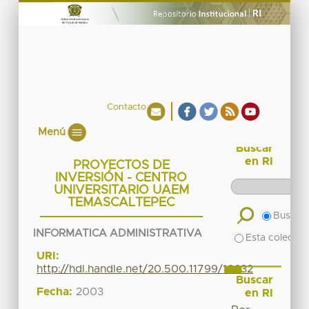
Contacto
Menú
Buscar
en RI
PROYECTOS DE
INVERSIÓN - CENTRO
UNIVERSITARIO UAEM
TEMASCALTEPEC
Buscar 
INFORMATICA ADMINISTRATIVA
Esta colecció
URI:
http://hdl.handle.net/20.500.11799/16632
Buscar
Fecha:
2003
en RI