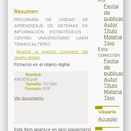
Por
Fecha
Resumen:
de
publicación
PROGRAMA DE UNIDAD DE
Autor
APRENDIZAJE DE SISTEMAS DE
Título
INFORMACIÓN ESTRATÉGICOS -
Materia
CENTRO UNIVERSITARIO UAEM
Tipo
TEMASCALTEPEC
Esta
Mostrar el registro completo del
colección
objeto digital
Fecha
Ficheros en el objeto digital
de
publicación
Nombre:
Autor
4363015.pdf
Tamaño:
137.5Kb
Título
Formato:
PDF
Materia
Tipo
Ver documento
Usuario
Acceder
Este ítem aparece en la(s) siguiente(s)