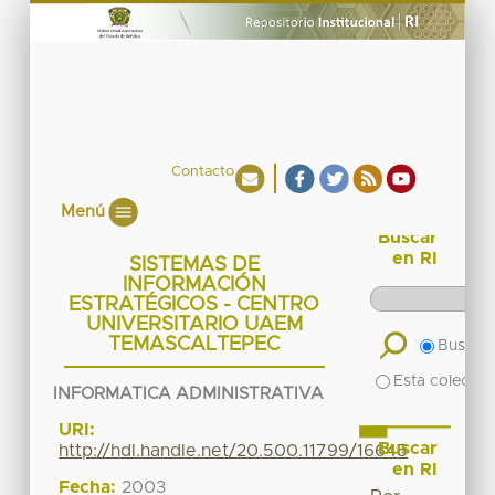
Contacto
Menú
Buscar
en RI
SISTEMAS DE
INFORMACIÓN
ESTRATÉGICOS - CENTRO
UNIVERSITARIO UAEM
TEMASCALTEPEC
Buscar 
Esta colecció
INFORMATICA ADMINISTRATIVA
URI:
Buscar
http://hdl.handle.net/20.500.11799/16645
en RI
Fecha:
2003