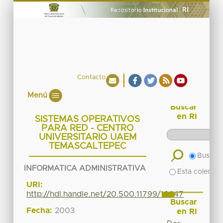
Contacto
Menú
Buscar
en RI
SISTEMAS OPERATIVOS
PARA RED - CENTRO
UNIVERSITARIO UAEM
TEMASCALTEPEC
Buscar 
INFORMATICA ADMINISTRATIVA
Esta colecció
URI:
http://hdl.handle.net/20.500.11799/16647
Buscar
Fecha:
2003
en RI