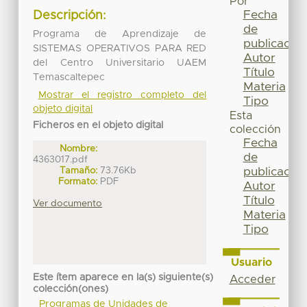
Por
Fecha
Descripción:
de
Programa de Aprendizaje de
publicación
SISTEMAS OPERATIVOS PARA RED
Autor
del Centro Universitario UAEM
Título
Temascaltepec
Materia
Mostrar el registro completo del
Tipo
objeto digital
Esta
Ficheros en el objeto digital
colección
Fecha
Nombre:
de
4363017.pdf
Tamaño:
73.76Kb
publicación
Formato:
PDF
Autor
Título
Ver documento
Materia
Tipo
Usuario
Este ítem aparece en la(s) siguiente(s)
Acceder
colección(ones)
Programas de Unidades de