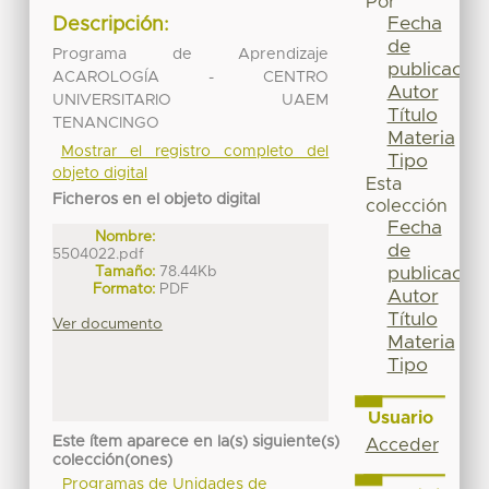
Por
Fecha
Descripción:
de
Programa de Aprendizaje
publicación
ACAROLOGÍA - CENTRO
Autor
UNIVERSITARIO UAEM
Título
TENANCINGO
Materia
Mostrar el registro completo del
Tipo
objeto digital
Esta
Ficheros en el objeto digital
colección
Fecha
Nombre:
de
5504022.pdf
Tamaño:
78.44Kb
publicación
Formato:
PDF
Autor
Título
Ver documento
Materia
Tipo
Usuario
Este ítem aparece en la(s) siguiente(s)
Acceder
colección(ones)
Programas de Unidades de