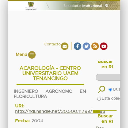
Contacto
Menú
Buscar
en RI
ACAROLOGÍA - CENTRO
UNIVERSITARIO UAEM
TENANCINGO
Buscar 
INGENIERO AGRÓNOMO EN
FLORICULTURA
Esta colecció
URI:
http://hdl.handle.net/20.500.11799/16693
Buscar
Fecha:
2004
en RI