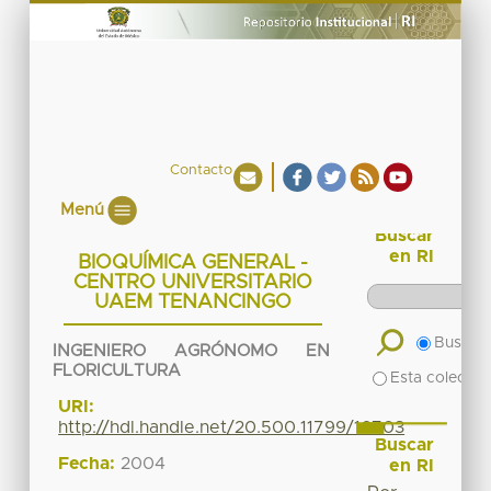
Contacto
Menú
Buscar
en RI
BIOQUÍMICA GENERAL -
CENTRO UNIVERSITARIO
UAEM TENANCINGO
Buscar 
INGENIERO AGRÓNOMO EN
FLORICULTURA
Esta colecció
URI:
http://hdl.handle.net/20.500.11799/16703
Buscar
Fecha:
2004
en RI