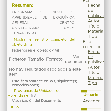
Por
Fecha
Resumen:
de
PROGRAMA DE UNIDAD DE
publicación
APRENDIZAJE DE BIOQUÍMICA
Autor
GENERAL - CENTRO
Título
UNIVERSITARIO UAEM
Materia
TENANCINGO
Tipo
Mostrar el registro completo del
Esta
objeto digital
colección
Ficheros en el objeto digital
Fecha
de
Ver
Ficheros
Tamaño
Formato
publicación
documento
Autor
No hay resultados asociados a este
Título
ítem.
Materia
Este ítem aparece en la(s) siguiente(s)
Tipo
colección(ones)
Programas de Unidades de
Usuario
[98]
Aprendizaje
Visualización del Documento
Acceder
Título