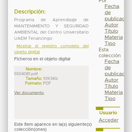
Por
Fecha
Descripción:
de
publicación
Programa de Aprendizaje de
Autor
MANTENIMIENTO Y SEGURIDAD
Título
AMBIENTAL del Centro Universitario
Materia
UAEM Tenancingo
Tipo
Mostrar el registro completo del
Esta
objeto digital
colección
Ficheros en el objeto digital
Fecha
de
Nombre:
publicación
5504081.pdf
Tamaño:
109.5Kb
Autor
Formato:
PDF
Título
Materia
Ver documento
Tipo
Usuario
Acceder
Este ítem aparece en la(s) siguiente(s)
colección(ones)