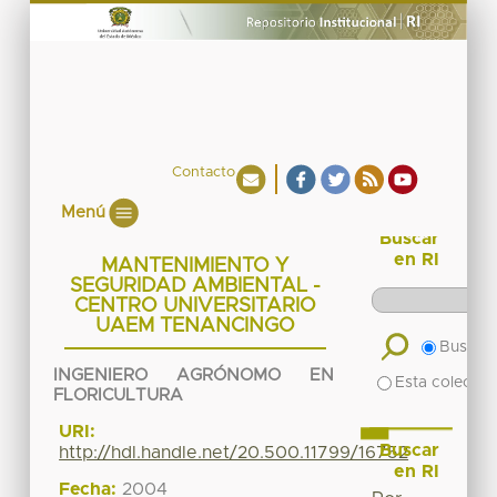
Contacto
Menú
Buscar
en RI
MANTENIMIENTO Y
SEGURIDAD AMBIENTAL -
CENTRO UNIVERSITARIO
UAEM TENANCINGO
Buscar 
INGENIERO AGRÓNOMO EN
Esta colecció
FLORICULTURA
URI:
Buscar
http://hdl.handle.net/20.500.11799/16752
en RI
Fecha:
2004