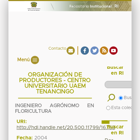
Contacto
Menú
Buscar
en RI
ORGANIZACIÓN DE
PRODUCTORES - CENTRO
UNIVERSITARIO UAEM
TENANCINGO
Buscar 
INGENIERO AGRÓNOMO EN
Esta colecció
FLORICULTURA
URI:
Buscar
http://hdl.handle.net/20.500.11799/16763
en RI
Fecha:
2004