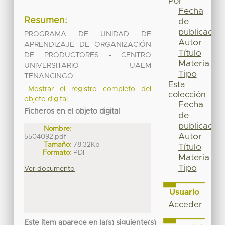
Por
Fecha
Resumen:
de
publicación
PROGRAMA DE UNIDAD DE
Autor
APRENDIZAJE DE ORGANIZACIÓN
Título
DE PRODUCTORES - CENTRO
Materia
UNIVERSITARIO UAEM
Tipo
TENANCINGO
Esta
Mostrar el registro completo del
colección
objeto digital
Fecha
Ficheros en el objeto digital
de
publicación
Nombre:
Autor
5504092.pdf
Tamaño:
78.32Kb
Título
Formato:
PDF
Materia
Tipo
Ver documento
Usuario
Acceder
Este ítem aparece en la(s) siguiente(s)