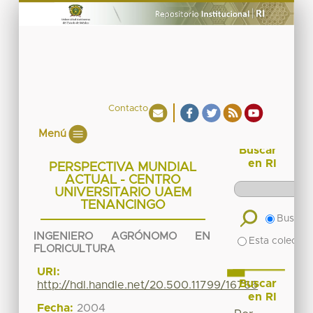
Contacto
Menú
Buscar
en RI
PERSPECTIVA MUNDIAL
ACTUAL - CENTRO
UNIVERSITARIO UAEM
TENANCINGO
Buscar 
INGENIERO AGRÓNOMO EN
Esta colecció
FLORICULTURA
URI:
Buscar
http://hdl.handle.net/20.500.11799/16766
en RI
Fecha:
2004