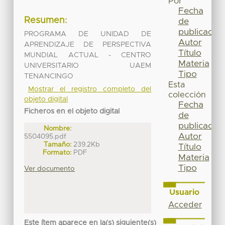
Por
Fecha
Resumen:
de
publicación
PROGRAMA DE UNIDAD DE
Autor
APRENDIZAJE DE PERSPECTIVA
Título
MUNDIAL ACTUAL - CENTRO
Materia
UNIVERSITARIO UAEM
Tipo
TENANCINGO
Esta
Mostrar el registro completo del
colección
objeto digital
Fecha
Ficheros en el objeto digital
de
publicación
Nombre:
Autor
5504095.pdf
Tamaño:
239.2Kb
Título
Formato:
PDF
Materia
Tipo
Ver documento
Usuario
Acceder
Este ítem aparece en la(s) siguiente(s)