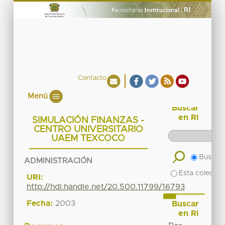
Contacto
Menú
Buscar
en RI
SIMULACIÓN FINANZAS -
CENTRO UNIVERSITARIO
UAEM TEXCOCO
Buscar 
ADMINISTRACIÓN
Esta colecció
URI:
http://hdl.handle.net/20.500.11799/16793
Fecha:
2003
Buscar
en RI