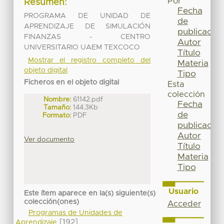
Por
Resumen:
Fecha
PROGRAMA DE UNIDAD DE
de
APRENDIZAJE DE SIMULACIÓN
publicación
FINANZAS - CENTRO
Autor
UNIVERSITARIO UAEM TEXCOCO
Título
Mostrar el registro completo del
Materia
objeto digital
Tipo
Ficheros en el objeto digital
Esta
colección
Nombre:
61142.pdf
Fecha
Tamaño:
144.3Kb
de
Formato:
PDF
publicación
Autor
Ver documento
Título
Materia
Tipo
Usuario
Este ítem aparece en la(s) siguiente(s)
colección(ones)
Acceder
Programas de Unidades de
[192]
Aprendizaje