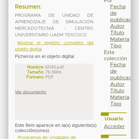
Por
Fecha
Resumen:
de
PROGRAMA DE UNIDAD DE
publicación
APRENDIZAJE DE SIMULACIÓN
Autor
MERCADOTECNIA - CENTRO
Título
UNIVERSITARIO UAEM TEXCOCO
Materia
Mostrar el registro completo del
Tipo
objeto digital
Esta
Ficheros en el objeto digital
colección
Fecha
Nombre:
61143.pdf
de
Tamaño:
76.36Kb
Formato:
PDF
publicación
Autor
Título
Ver documento
Materia
Tipo
Usuario
Este ítem aparece en la(s) siguiente(s)
Acceder
colección(ones)
Programas de Unidades de