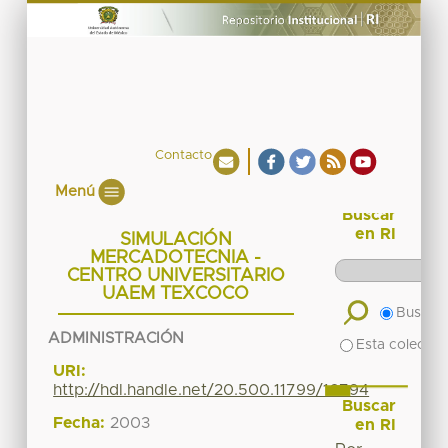
Contacto
Menú
Buscar
en RI
SIMULACIÓN
MERCADOTECNIA -
CENTRO UNIVERSITARIO
UAEM TEXCOCO
Buscar 
ADMINISTRACIÓN
Esta colecció
URI:
http://hdl.handle.net/20.500.11799/16794
Buscar
Fecha:
2003
en RI