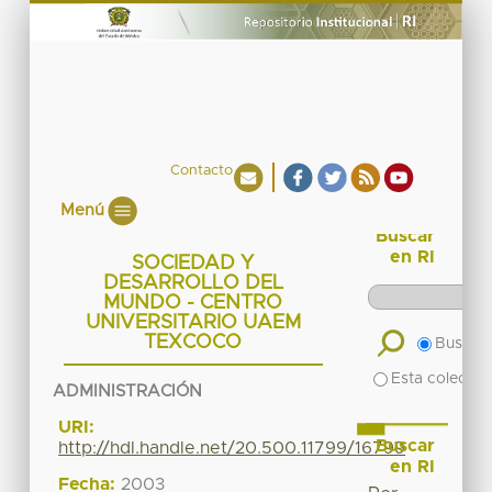
Contacto
Menú
Buscar
en RI
SOCIEDAD Y
DESARROLLO DEL
MUNDO - CENTRO
UNIVERSITARIO UAEM
TEXCOCO
Buscar 
Esta colecció
ADMINISTRACIÓN
URI:
Buscar
http://hdl.handle.net/20.500.11799/16799
en RI
Fecha:
2003