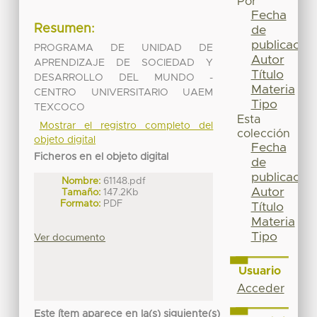
Por
Fecha
Resumen:
de
publicación
PROGRAMA DE UNIDAD DE
Autor
APRENDIZAJE DE SOCIEDAD Y
Título
DESARROLLO DEL MUNDO -
Materia
CENTRO UNIVERSITARIO UAEM
Tipo
TEXCOCO
Esta
Mostrar el registro completo del
colección
objeto digital
Fecha
Ficheros en el objeto digital
de
publicación
Nombre:
61148.pdf
Autor
Tamaño:
147.2Kb
Formato:
PDF
Título
Materia
Tipo
Ver documento
Usuario
Acceder
Este ítem aparece en la(s) siguiente(s)