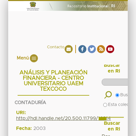
Contacto
Menú
Buscar
en RI
ANÁLISIS Y PLANEACIÓN
FINANCIERA - CENTRO
UNIVERSITARIO UAEM
TEXCOCO
Buscar 
CONTADURÍA
Esta colecció
URI:
http://hdl.handle.net/20.500.11799/16814
Buscar
Fecha:
2003
en RI