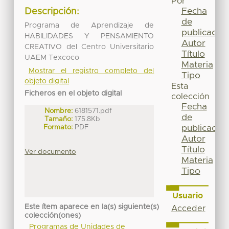
Por
Fecha
Descripción:
de
Programa de Aprendizaje de
publicación
HABILIDADES Y PENSAMIENTO
Autor
CREATIVO del Centro Universitario
Título
UAEM Texcoco
Materia
Mostrar el registro completo del
Tipo
objeto digital
Esta
Ficheros en el objeto digital
colección
Fecha
Nombre:
6181571.pdf
de
Tamaño:
175.8Kb
Formato:
PDF
publicación
Autor
Título
Ver documento
Materia
Tipo
Usuario
Este ítem aparece en la(s) siguiente(s)
Acceder
colección(ones)
Programas de Unidades de