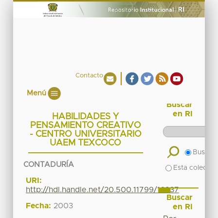
Contacto
Menú
Buscar
en RI
HABILIDADES Y
PENSAMIENTO CREATIVO
- CENTRO UNIVERSITARIO
UAEM TEXCOCO
Buscar 
CONTADURÍA
Esta colecció
URI:
http://hdl.handle.net/20.500.11799/16837
Buscar
Fecha:
2003
en RI