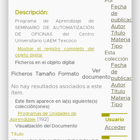
Por
Fecha
Descripción:
de
publicación
Programa de Aprendizaje de
Autor
SEMINARIO DE AUTOMATIZACIÓN
Título
DE OFICINAS del Centro
Materia
Universitario UAEM Texcoco
Tipo
Mostrar el registro completo del
Esta
objeto digital
colección
Ficheros en el objeto digital
Fecha
Ver
de
Ficheros
Tamaño
Formato
documento
publicación
Autor
No hay resultados asociados a este
Título
ítem.
Materia
Este ítem aparece en la(s) siguiente(s)
Tipo
colección(ones)
Programas de Unidades de
[192]
Usuario
Aprendizaje
Visualización del Documento
Acceder
Título