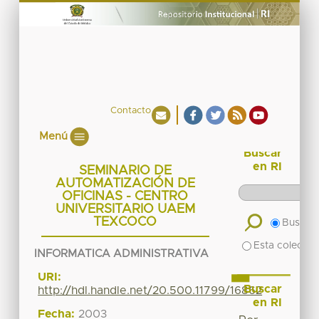
Contacto
Menú
Buscar
en RI
SEMINARIO DE
AUTOMATIZACIÓN DE
OFICINAS - CENTRO
UNIVERSITARIO UAEM
TEXCOCO
Buscar 
Esta colecció
INFORMATICA ADMINISTRATIVA
URI:
Buscar
http://hdl.handle.net/20.500.11799/16862
en RI
Fecha:
2003