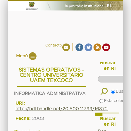
Contacto
Menú
Buscar
en RI
SISTEMAS OPERATIVOS -
CENTRO UNIVERSITARIO
UAEM TEXCOCO
Buscar 
INFORMATICA ADMINISTRATIVA
Esta colecció
URI:
http://hdl.handle.net/20.500.11799/16872
Fecha:
2003
Buscar
en RI