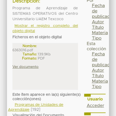
Por
Descripción:
Fecha
Programa de Aprendizaje de
de
SISTEMAS OPERATIVOS del Centro
publicación
Universitario UAEM Texcoco
Autor
Mostrar el registro completo del
Título
objeto digital
Materia
Ficheros en el objeto digital
Tipo
Esta
Nombre:
colección
6363016.pdf
Fecha
Tamaño:
139.9Kb
Formato:
PDF
de
publicación
Ver documento
Autor
Título
Materia
Tipo
Este ítem aparece en la(s) siguiente(s)
Usuario
colección(ones)
Programas de Unidades de
Acceder
[192]
Aprendizaje
Visualización del Documento