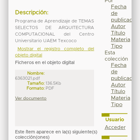
Por
Fecha
Descripción:
de
publicación
Programa de Aprendizaje de TEMAS
Autor
SELECTOS DE ARQUITECTURA
Título
COMPUTACIONAL del Centro
Materia
Universitario UAEM Texcoco
Tipo
Mostrar el registro completo del
Esta
objeto digital
colección
Ficheros en el objeto digital
Fecha
de
Nombre:
publicación
6363021.pdf
Tamaño:
136.5Kb
Autor
Formato:
PDF
Título
Materia
Ver documento
Tipo
Usuario
Acceder
Este ítem aparece en la(s) siguiente(s)
colección(ones)