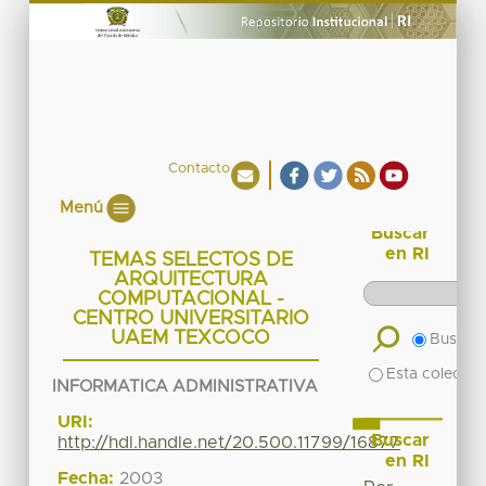
Contacto
Menú
Buscar
en RI
TEMAS SELECTOS DE
ARQUITECTURA
COMPUTACIONAL -
CENTRO UNIVERSITARIO
UAEM TEXCOCO
Buscar 
Esta colecció
INFORMATICA ADMINISTRATIVA
URI:
Buscar
http://hdl.handle.net/20.500.11799/16877
en RI
Fecha:
2003