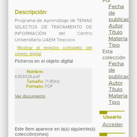
Por
Fecha
Descripción:
de
publicación
Programa de Aprendizaje de TEMAS
Autor
SELECTOS DE TRATAMIENTO DE
Título
INFORMACIÓN del Centro
Materia
Universitario UAEM Texcoco
Tipo
Mostrar el registro completo del
Esta
objeto digital
colección
Ficheros en el objeto digital
Fecha
de
Nombre:
publicación
6363026.pdf
Tamaño:
71.85Kb
Autor
Formato:
PDF
Título
Materia
Ver documento
Tipo
Usuario
Acceder
Este ítem aparece en la(s) siguiente(s)
colección(ones)