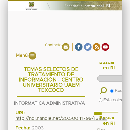
Contacto
Menú
Buscar
en RI
TEMAS SELECTOS DE
TRATAMIENTO DE
INFORMACIÓN - CENTRO
UNIVERSITARIO UAEM
TEXCOCO
Buscar 
Esta colecció
INFORMATICA ADMINISTRATIVA
URI:
Buscar
http://hdl.handle.net/20.500.11799/16882
en RI
Fecha:
2003