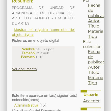
Por
Resumen:
Fecha
PROGRAMA DE UNIDAD DE
de
APRENDIZAJE DE HISTORIA DEL
publicación
ARTE ELECTRÓNICO - FACULTAD
Autor
DE ARTES
Título
Mostrar el registro completo del
Materia
objeto digital
Tipo
Ficheros en el objeto digital
Esta
colección
Nombre:
146527.pdf
Fecha
Tamaño:
353.4Kb
de
Formato:
PDF
publicación
Autor
Ver documento
Título
Materia
Tipo
Usuario
Este ítem aparece en la(s) siguiente(s)
colección(ones)
Acceder
[16]
Administrativa
Visualización del Documento