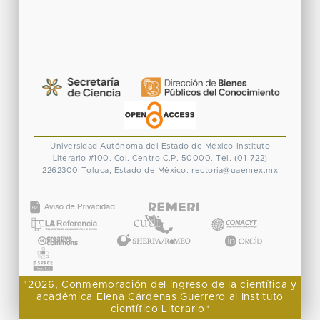
Universidad Autónoma del Estado de México
Instituto
Literario #100. Col. Centro
C.P. 50000. Tel. (01-722)
2262300
Toluca, Estado de México.
rectoria@uaemex.mx
CONACYT
"2026, Conmemoración del ingreso de la científica y
académica Elena Cárdenas Guerrero al Instituto
científico Literario"