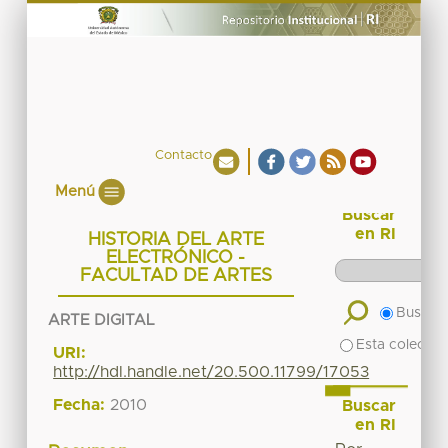
Contacto
Menú
Buscar
en RI
HISTORIA DEL ARTE
ELECTRÓNICO -
FACULTAD DE ARTES
Buscar 
ARTE DIGITAL
Esta colecció
URI:
http://hdl.handle.net/20.500.11799/17053
Fecha:
2010
Buscar
en RI