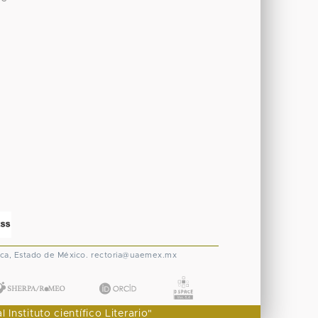
ca, Estado de México.
rectoria@uaemex.mx
nstituto científico Literario"