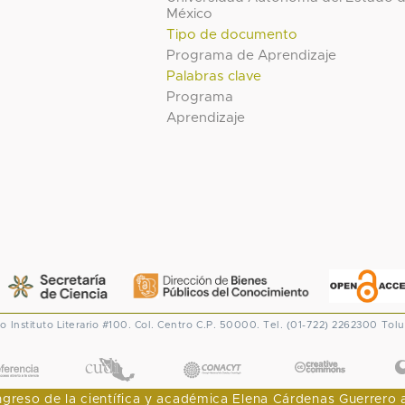
México
Tipo de documento
Programa de Aprendizaje
Palabras clave
Programa
Aprendizaje
co
Instituto Literario #100. Col. Centro
C.P. 50000. Tel. (01-722) 2262300
Tolu
CONACYT
eso de la científica y académica Elena Cárdenas Guerrero al I