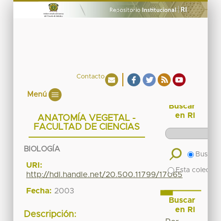
Contacto
Menú
Buscar
en RI
ANATOMÍA VEGETAL -
FACULTAD DE CIENCIAS
BIOLOGÍA
Buscar 
URI:
Esta colecció
http://hdl.handle.net/20.500.11799/17065
Fecha:
2003
Buscar
en RI
Descripción: