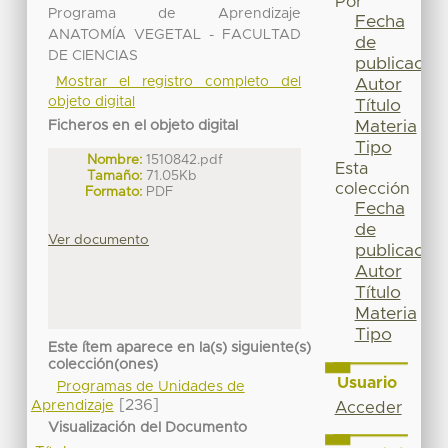
Por
Programa de Aprendizaje
Fecha
ANATOMÍA VEGETAL - FACULTAD
de
DE CIENCIAS
publicación
Mostrar el registro completo del
Autor
objeto digital
Título
Materia
Ficheros en el objeto digital
Tipo
Nombre:
1510842.pdf
Esta
Tamaño:
71.05Kb
colección
Formato:
PDF
Fecha
de
Ver documento
publicación
Autor
Título
Materia
Tipo
Este ítem aparece en la(s) siguiente(s)
colección(ones)
Usuario
Programas de Unidades de
[236]
Aprendizaje
Acceder
Visualización del Documento